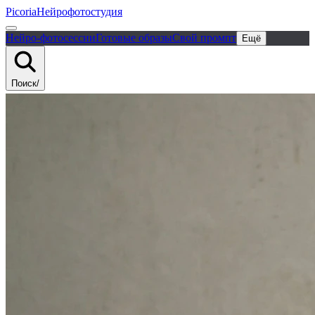
Picoria
Нейрофотостудия
Нейро-фотосессии
Готовые образы
Свой промпт
Ещё
Поиск
/