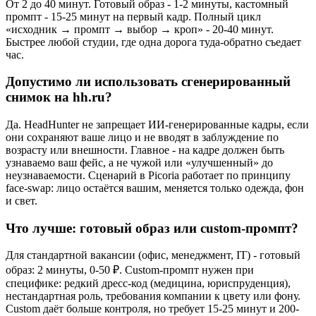
От 2 до 40 минут. Готовый образ - 1-2 минуты, кастомный
промпт - 15-25 минут на первый кадр. Полный цикл
«исходник → промпт → выбор → кроп» - 20-40 минут.
Быстрее любой студии, где одна дорога туда-обратно съедает
час.
Допустимо ли использовать сгенерированный
снимок на hh.ru?
Да. HeadHunter не запрещает ИИ-генерированные кадры, если
они сохраняют ваше лицо и не вводят в заблуждение по
возрасту или внешности. Главное - на кадре должен быть
узнаваемо ваш фейс, а не чужой или «улучшенный» до
неузнаваемости. Сценарий в Picoria работает по принципу
face-swap: лицо остаётся вашим, меняется только одежда, фон
и свет.
Что лучше: готовый образ или custom-промпт?
Для стандартной вакансии (офис, менеджмент, IT) - готовый
образ: 2 минуты, 0-50 ₽. Custom-промпт нужен при
специфике: редкий дресс-код (медицина, юриспруденция),
нестандартная роль, требования компании к цвету или фону.
Custom даёт больше контроля, но требует 15-25 минут и 200-