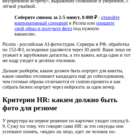
внутреннюю встречу», выражение спокойное и уверенное, с
лёгкой улыбкой.
Соберите снимок за 2-5 минут, 0-800 ₽
-
откройте
корпоративный сценарий
в Picoria или
опишите
свой образ и получите фото
под нужную
вакансию.
Picoria - российская AI-фотостудия. Серверы в РФ, обработка
по 152-ФЗ, исходники удаляются через 30 дней. Ваше лицо не
уезжает в зарубежные датасеты, а это важно, когда один и тот
же кадр уходит в десятки откликов.
Дальше разберём, каким должен быть портрет для анкеты,
какие ошибки отсеивают кандидата ещё до собеседования,
чем готовые образы отличаются от custom-промпта и как
собрать бизнес-портрет через нейросеть за один вечер.
Критерии HR: каким должно быть
фото для резюме
У рекрутера на первое решение по карточке уходит секунд 6-
9. Сужу по тому, что говорят сами HR: за эти секунды они
успевают понять, «видно ли лицо, одет ли человек по-