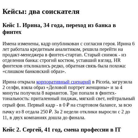
Кейсы: два соискателя
Кейс 1. Ирина, 34 года, переход из банка в
финтех
Имена изменены, кадр опубликован с согласия героя. Ирина 6
лет работала кредитным аналитиком, решила перейти на
продакт-менеджера в финтех-стартап. Старый снимок - из
отделения банка: строгий костюм, уставший взгляд. HR
финтехов откликались редко, обратная связь была похожа:
«слишком банковский образ».
Ирина открыла
корпоративный сценарий
в Picoria, загрузила
2 селфи, взяла образ «Деловой портрет женщины» и за 4
минуты получила 8 вариантов. Три попали в финтех-
тональность: приталенный пиджак, мягкий свет, нейтральный
серый фон. Первый кадр - в 0 ₽ на стартовом балансе, за всю
пачку из 8 отдала 250 ₽. За 2 недели отклики выросли с 2 до
11, в двух компаниях дошла до финала.
Кейс 2. Сергей, 41 год, смена профессии в IT