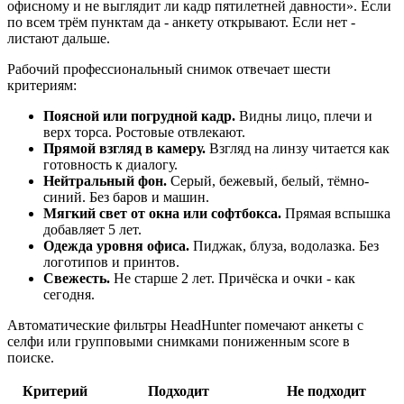
офисному и не выглядит ли кадр пятилетней давности». Если
по всем трём пунктам да - анкету открывают. Если нет -
листают дальше.
Рабочий профессиональный снимок отвечает шести
критериям:
Поясной или погрудной кадр.
Видны лицо, плечи и
верх торса. Ростовые отвлекают.
Прямой взгляд в камеру.
Взгляд на линзу читается как
готовность к диалогу.
Нейтральный фон.
Серый, бежевый, белый, тёмно-
синий. Без баров и машин.
Мягкий свет от окна или софтбокса.
Прямая вспышка
добавляет 5 лет.
Одежда уровня офиса.
Пиджак, блуза, водолазка. Без
логотипов и принтов.
Свежесть.
Не старше 2 лет. Причёска и очки - как
сегодня.
Автоматические фильтры HeadHunter помечают анкеты с
селфи или групповыми снимками пониженным score в
поиске.
Критерий
Подходит
Не подходит