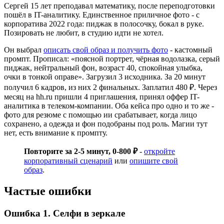
Сергей 15 лет преподавал математику, после переподготовки
пошёл в IT-аналитику. Единственное приличное фото - с
корпоратива 2022 года: пиджак в полосочку, бокал в руке.
Позировать не любит, в студию идти не хотел.
Он выбрал
описать свой образ и получить фото
- кастомный
промпт. Прописал: «поясной портрет, чёрная водолазка, серый
пиджак, нейтральный фон, возраст 40, спокойная улыбка,
очки в тонкой оправе». Загрузил 3 исходника. За 20 минут
получил 6 кадров, из них 2 финальных. Заплатил 480 ₽. Через
месяц на hh.ru пришли 4 приглашения, принял оффер IT-
аналитика в телеком-компании. Оба кейса про одно и то же -
фото для резюме с помощью ии срабатывает, когда лицо
сохранено, а одежда и фон подобраны под роль. Магии тут
нет, есть внимание к промпту.
Повторите за 2-5 минут, 0-800 ₽
-
откройте
корпоративный сценарий
или
опишите свой
образ
.
Частые ошибки
Ошибка 1. Селфи в зеркале