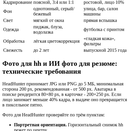
Кадрирование
поясной, 3:4 или 1:1
ростовой, лицо 10%
однотонный, серый/
улица, бар, салон
Фон
бежевый
машины
Свет
мягкий от окна
прямая вспышка
пиджак, блуза,
Одежда
футболка с принтом
водолазка
«гладкая кожа»,
Обработка
лёгкая цветокоррекция
фильтры
Свежесть
до 2 лет
выпускной 2015 года
Фото для hh и ИИ фото для резюме:
технические требования
HeadHunter принимает JPG или PNG до 5 МБ, минимальная
сторона 200 px, рекомендованная - от 500 px. Аватарка в
поиске рендерится 80×80 px, в карточке - 200×250 px. Если
лицо занимает меньше 40% кадра, в выдаче оно превращается
в пиксельное пятно.
Фото для HeadHunter проверяйте по трём пунктам:
Портретная ориентация.
Горизонтальный снимок hh
режет по центру.