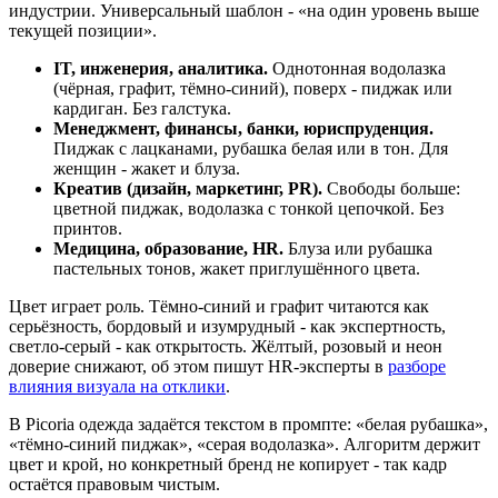
индустрии. Универсальный шаблон - «на один уровень выше
текущей позиции».
IT, инженерия, аналитика.
Однотонная водолазка
(чёрная, графит, тёмно-синий), поверх - пиджак или
кардиган. Без галстука.
Менеджмент, финансы, банки, юриспруденция.
Пиджак с лацканами, рубашка белая или в тон. Для
женщин - жакет и блуза.
Креатив (дизайн, маркетинг, PR).
Свободы больше:
цветной пиджак, водолазка с тонкой цепочкой. Без
принтов.
Медицина, образование, HR.
Блуза или рубашка
пастельных тонов, жакет приглушённого цвета.
Цвет играет роль. Тёмно-синий и графит читаются как
серьёзность, бордовый и изумрудный - как экспертность,
светло-серый - как открытость. Жёлтый, розовый и неон
доверие снижают, об этом пишут HR-эксперты в
разборе
влияния визуала на отклики
.
В Picoria одежда задаётся текстом в промпте: «белая рубашка»,
«тёмно-синий пиджак», «серая водолазка». Алгоритм держит
цвет и крой, но конкретный бренд не копирует - так кадр
остаётся правовым чистым.