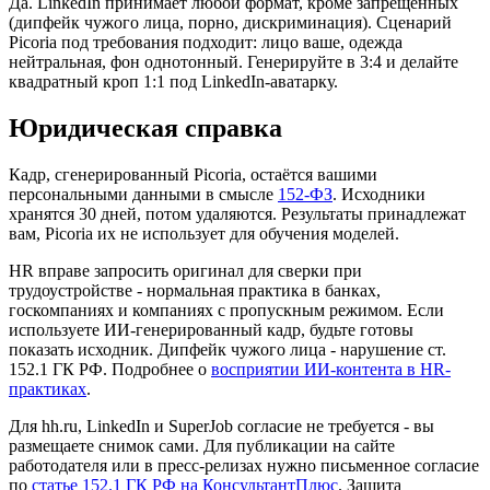
Да. LinkedIn принимает любой формат, кроме запрещённых
(дипфейк чужого лица, порно, дискриминация). Сценарий
Picoria под требования подходит: лицо ваше, одежда
нейтральная, фон однотонный. Генерируйте в 3:4 и делайте
квадратный кроп 1:1 под LinkedIn-аватарку.
Юридическая справка
Кадр, сгенерированный Picoria, остаётся вашими
персональными данными в смысле
152-ФЗ
. Исходники
хранятся 30 дней, потом удаляются. Результаты принадлежат
вам, Picoria их не использует для обучения моделей.
HR вправе запросить оригинал для сверки при
трудоустройстве - нормальная практика в банках,
госкомпаниях и компаниях с пропускным режимом. Если
используете ИИ-генерированный кадр, будьте готовы
показать исходник. Дипфейк чужого лица - нарушение ст.
152.1 ГК РФ. Подробнее о
восприятии ИИ-контента в HR-
практиках
.
Для hh.ru, LinkedIn и SuperJob согласие не требуется - вы
размещаете снимок сами. Для публикации на сайте
работодателя или в пресс-релизах нужно письменное согласие
по
статье 152.1 ГК РФ на КонсультантПлюс
. Защита