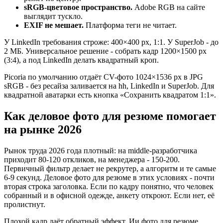
sRGB-цветовое пространство.
Adobe RGB на сайте
выглядит тускло.
EXIF не мешает.
Платформа теги не читает.
У LinkedIn требования строже: 400×400 px, 1:1. У SuperJob - до
2 МБ. Универсальное решение - собрать кадр 1200×1500 px
(3:4), а под LinkedIn делать квадратный кроп.
Picoria по умолчанию отдаёт CV-фото 1024×1536 px в JPG
sRGB - без ресайза заливается на hh, LinkedIn и SuperJob. Для
квадратной аватарки есть кнопка «Сохранить квадратом 1:1».
Как деловое фото для резюме помогает
на рынке 2026
Рынок труда 2026 года плотный: на middle-разработчика
приходит 80-120 откликов, на менеджера - 150-200.
Первичный фильтр делает не рекрутер, а алгоритм и те самые
6-9 секунд. Деловое фото для резюме в этих условиях - почти
вторая строка заголовка. Если по кадру понятно, что человек
собранный и в офисной одежде, анкету откроют. Если нет, её
пролистнут.
Плохой кадр даёт обратный эффект. Ии фото для резюме