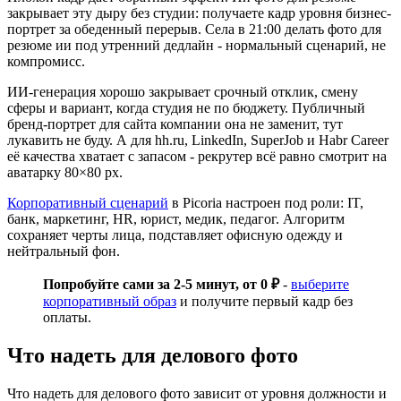
закрывает эту дыру без студии: получаете кадр уровня бизнес-
портрет за обеденный перерыв. Села в 21:00 делать фото для
резюме ии под утренний дедлайн - нормальный сценарий, не
компромисс.
ИИ-генерация хорошо закрывает срочный отклик, смену
сферы и вариант, когда студия не по бюджету. Публичный
бренд-портрет для сайта компании она не заменит, тут
лукавить не буду. А для hh.ru, LinkedIn, SuperJob и Habr Career
её качества хватает с запасом - рекрутер всё равно смотрит на
аватарку 80×80 px.
Корпоративный сценарий
в Picoria настроен под роли: IT,
банк, маркетинг, HR, юрист, медик, педагог. Алгоритм
сохраняет черты лица, подставляет офисную одежду и
нейтральный фон.
Попробуйте сами за 2-5 минут, от 0 ₽
-
выберите
корпоративный образ
и получите первый кадр без
оплаты.
Что надеть для делового фото
Что надеть для делового фото зависит от уровня должности и