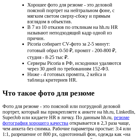
Хорошее фото для резюме - это деловой
поясной портрет на нейтральном фоне, с
мягким светом сверху-сбоку и прямым
взглядом в объектив.
В 7 из 10 отказов по откликам на hh.ru HR
называют неподходящий кадр одной из
причин.
Picoria собирает CV-фото за 2-5 минут:
готовый образ 0-50 ₽, промпт - 200-800 ₽,
студия - 8-25 тыс ₽.
Серверы Picoria в РФ, исходники удаляются
через 30 дней по требованиям 152-ФЗ.
Ниже - 4 готовых промпта, 2 кейса и
таблица критериев HR.
Что такое фото для резюме
Фото для резюме - это поясной или погрудной деловой
портрет, который вы прикрепляете к анкете на hh.ru, LinkedIn,
SuperJob или кидаете HR в личку. По данным hh.ru,
резюме
фотография хорошего качества
открывается в 2,3 раза чаще,
чем анкета без снимка. Рабочие параметры простые: 3:4 или
1:1, разрешение от 800 px, однотонный фон, одежда как «на