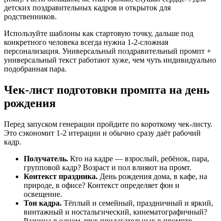
детских поздравительных кадров и открыток для
родственников.
Используйте шаблоны как стартовую точку, дальше под
конкретного человека всегда нужна 1-2-сложная
персонализация. Универсальный поздравительный промпт +
универсальный текст работают хуже, чем чуть индивидуально
подобранная пара.
Чек-лист подготовки промпта на день
рождения
Перед запуском генерации пройдите по короткому чек-листу.
Это сэкономит 1-2 итерации и обычно сразу даёт рабочий
кадр.
Получатель.
Кто на кадре — взрослый, ребёнок, пара,
групповой кадр? Возраст и пол влияют на промт.
Контекст праздника.
День рождения дома, в кафе, на
природе, в офисе? Контекст определяет фон и
освещение.
Тон кадра.
Тёплый и семейный, праздничный и яркий,
винтажный и ностальгический, кинематографичный?
Разница в одном-двух прилагательных в промпте.