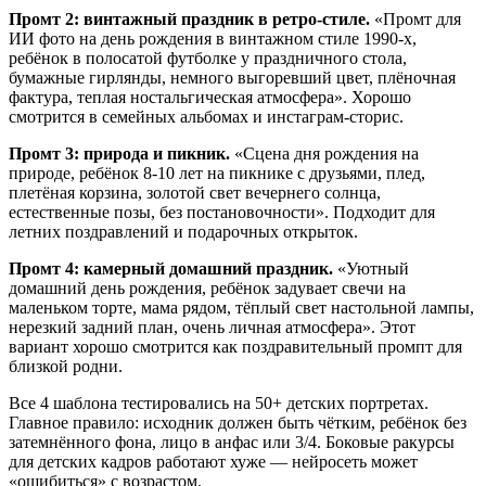
Промт 2: винтажный праздник в ретро-стиле.
«Промт для
ИИ фото на день рождения в винтажном стиле 1990-х,
ребёнок в полосатой футболке у праздничного стола,
бумажные гирлянды, немного выгоревший цвет, плёночная
фактура, теплая ностальгическая атмосфера». Хорошо
смотрится в семейных альбомах и инстаграм-сторис.
Промт 3: природа и пикник.
«Сцена дня рождения на
природе, ребёнок 8-10 лет на пикнике с друзьями, плед,
плетёная корзина, золотой свет вечернего солнца,
естественные позы, без постановочности». Подходит для
летних поздравлений и подарочных открыток.
Промт 4: камерный домашний праздник.
«Уютный
домашний день рождения, ребёнок задувает свечи на
маленьком торте, мама рядом, тёплый свет настольной лампы,
нерезкий задний план, очень личная атмосфера». Этот
вариант хорошо смотрится как поздравительный промпт для
близкой родни.
Все 4 шаблона тестировались на 50+ детских портретах.
Главное правило: исходник должен быть чётким, ребёнок без
затемнённого фона, лицо в анфас или 3/4. Боковые ракурсы
для детских кадров работают хуже — нейросеть может
«ошибиться» с возрастом.