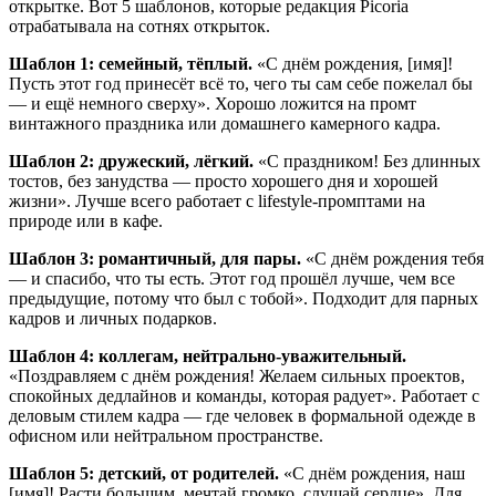
открытке. Вот 5 шаблонов, которые редакция Picoria
отрабатывала на сотнях открыток.
Шаблон 1: семейный, тёплый.
«С днём рождения, [имя]!
Пусть этот год принесёт всё то, чего ты сам себе пожелал бы
— и ещё немного сверху». Хорошо ложится на промт
винтажного праздника или домашнего камерного кадра.
Шаблон 2: дружеский, лёгкий.
«С праздником! Без длинных
тостов, без занудства — просто хорошего дня и хорошей
жизни». Лучше всего работает с lifestyle-промптами на
природе или в кафе.
Шаблон 3: романтичный, для пары.
«С днём рождения тебя
— и спасибо, что ты есть. Этот год прошёл лучше, чем все
предыдущие, потому что был с тобой». Подходит для парных
кадров и личных подарков.
Шаблон 4: коллегам, нейтрально-уважительный.
«Поздравляем с днём рождения! Желаем сильных проектов,
спокойных дедлайнов и команды, которая радует». Работает с
деловым стилем кадра — где человек в формальной одежде в
офисном или нейтральном пространстве.
Шаблон 5: детский, от родителей.
«С днём рождения, наш
[имя]! Расти большим, мечтай громко, слушай сердце». Для