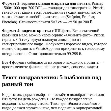
Формат 3: горизонтальная открытка для печати.
Размер
1500x1000 при 300 DPI — стандарт для типографии. Picoria
генерирует кадр в этом разрешении за один запуск, потом
можно отдать в любой принт-сервис (Selfprint, Printbar,
Photolab). Стоимость печати 5×7 см — от 50 до 200 ₽.
Формат 4: видео-открытка с ИИ-фото.
Если статичной
картинки мало, можно через сервис «Оживить фото» Picoria
сделать 3-5-секундную плавную анимацию из
сгенерированного кадра. Получается короткое видео, которое
можно отправить в WhatsApp или прикрепить к голосовому
поздравлению. Стоит дополнительно 99-299 ₽.
Все 4 формата собираются из одного исходного промпта —
просто меняете финальный шаг (печать, соцсети, видео).
Текст поздравления: 5 шаблонов под
разный тон
Кадр готов, формат выбран — остаётся подобрать текст для
ИИ фото на день рождения. Не каждое поздравление
подходит к каждому стилю. Текст для тёплого семейного
кадра должен звучать иначе, чем подпись к корпоративной