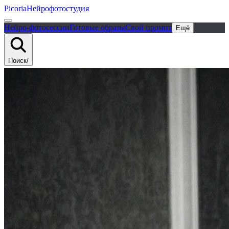
Picoria
Нейрофотостудия
Нейро-фотосессии
Готовые образы
Свой промпт
Ещё
Поиск
/