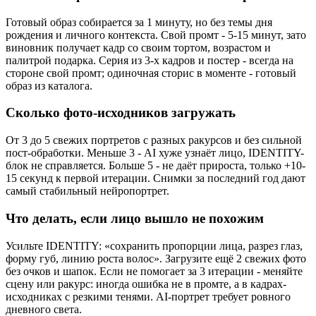
Готовый образ собирается за 1 минуту, но без темы дня
рождения и личного контекста. Свой промт - 5-15 минут, зато
виновник получает кадр со своим тортом, возрастом и
палитрой подарка. Серия из 3-х кадров и постер - всегда на
стороне свой промт; одиночная сторис в моменте - готовый
образ из каталога.
Сколько фото-исходников загружать
От 3 до 5 свежих портретов с разных ракурсов и без сильной
пост-обработки. Меньше 3 - AI хуже узнаёт лицо, IDENTITY-
блок не справляется. Больше 5 - не даёт прироста, только +10-
15 секунд к первой итерации. Снимки за последний год дают
самый стабильный нейропортрет.
Что делать, если лицо вышло не похожим
Усильте IDENTITY: «сохранить пропорции лица, разрез глаз,
форму губ, линию роста волос». Загрузите ещё 2 свежих фото
без очков и шапок. Если не помогает за 3 итерации - меняйте
сцену или ракурс: иногда ошибка не в промте, а в кадрах-
исходниках с резкими тенями. AI-портрет требует ровного
дневного света.