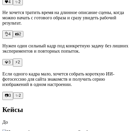
🖤
4
✨
2
Не хочется тратить время на длинное описание сцены, когда
можно начать с готового образа и сразу увидеть рабочий
результат.
👌
4
📸
2
Нужен
один сильный кадр
под конкретную задачу без лишних
экспериментов и повторных попыток.
💎
3
⚡
2
Если одного кадра мало, хочется собрать короткую ИИ-
фотосессию для сайта знакомств и получить
серию
изображений в одном настроении
.
📷
3
✨
2
Кейсы
До