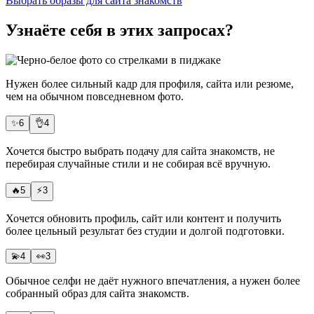
Выбрать образы для сайта знакомств
Узнаёте себя в этих запросах?
Нужен более сильный кадр для профиля, сайта или резюме,
чем на обычном повседневном фото.
✨
6
👌
4
Хочется
быстро выбрать подачу
для сайта знакомств, не
перебирая случайные стили и не собирая всё вручную.
🔥
5
⚡
3
Хочется обновить профиль, сайт или контент и получить
более цельный результат
без студии
и долгой подготовки.
💫
4
👀
3
Обычное селфи не даёт нужного впечатления, а нужен
более
собранный образ
для сайта знакомств.