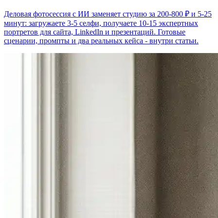
Деловая фотосессия с ИИ заменяет студию за 200-800 ₽ и 5-25
минут: загружаете 3-5 селфи, получаете 10-15 экспертных
портретов для сайта, LinkedIn и презентаций. Готовые
сценарии, промпты и два реальных кейса - внутри статьи.