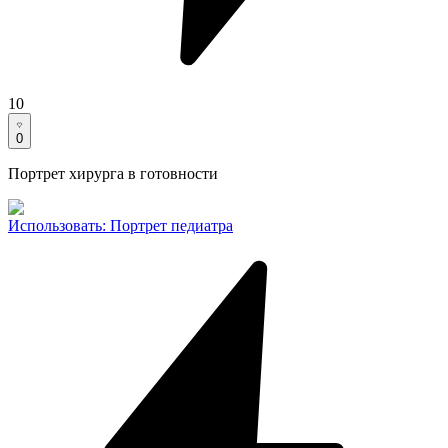
10
0
Портрет хирурга в готовности
Использовать
:
Портрет педиатра