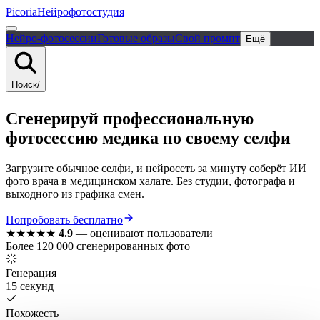
Picoria
Нейрофотостудия
Нейро-фотосессии
Готовые образы
Свой промпт
Ещё
Поиск
/
Сгенерируй
профессиональную
фотосессию медика
по своему селфи
Загрузите обычное селфи, и нейросеть за минуту соберёт ИИ
фото врача в медицинском халате. Без студии, фотографа и
выходного из графика смен.
Попробовать бесплатно
★★★★★
4.9
—
оценивают пользователи
Более 120 000 сгенерированных фото
Генерация
15 секунд
Похожесть