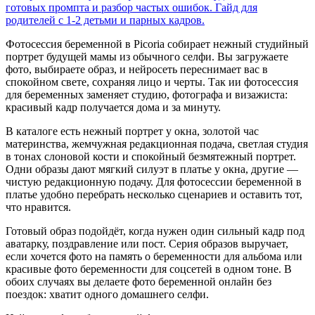
готовых промпта и разбор частых ошибок. Гайд для
родителей с 1-2 детьми и парных кадров.
Фотосессия беременной в Picoria собирает нежный студийный
портрет будущей мамы из обычного селфи. Вы загружаете
фото, выбираете образ, и нейросеть переснимает вас в
спокойном свете, сохраняя лицо и черты. Так ии фотосессия
для беременных заменяет студию, фотографа и визажиста:
красивый кадр получается дома и за минуту.
В каталоге есть нежный портрет у окна, золотой час
материнства, жемчужная редакционная подача, светлая студия
в тонах слоновой кости и спокойный безмятежный портрет.
Одни образы дают мягкий силуэт в платье у окна, другие —
чистую редакционную подачу. Для фотосессии беременной в
платье удобно перебрать несколько сценариев и оставить тот,
что нравится.
Готовый образ подойдёт, когда нужен один сильный кадр под
аватарку, поздравление или пост. Серия образов выручает,
если хочется фото на память о беременности для альбома или
красивые фото беременности для соцсетей в одном тоне. В
обоих случаях вы делаете фото беременной онлайн без
поездок: хватит одного домашнего селфи.