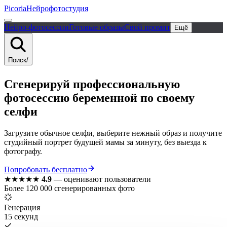
Picoria
Нейрофотостудия
Нейро-фотосессии
Готовые образы
Свой промпт
Ещё
Поиск
/
Сгенерируй
профессиональную
фотосессию
беременной
по своему
селфи
Загрузите обычное селфи, выберите нежный образ и получите
студийный портрет будущей мамы за минуту, без выезда к
фотографу.
Попробовать бесплатно
★★★★★
4.9
—
оценивают пользователи
Более 120 000 сгенерированных фото
Генерация
15 секунд