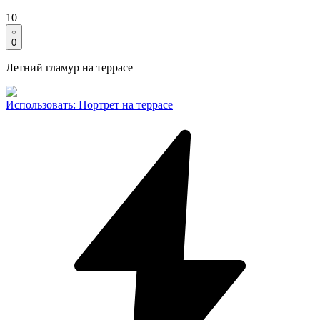
10
0
Летний гламур на террасе
Использовать
:
Портрет на террасе