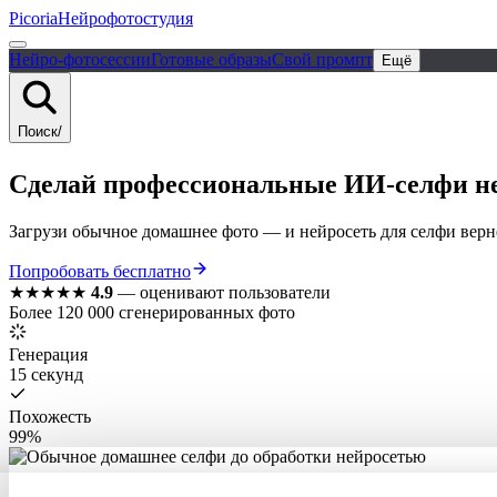
Picoria
Нейрофотостудия
Нейро-фотосессии
Готовые образы
Свой промпт
Ещё
Поиск
/
Сделай
профессиональные
ИИ-селфи
не
Загрузи обычное домашнее фото — и нейросеть для селфи вернёт
Попробовать бесплатно
★★★★★
4.9
—
оценивают пользователи
Более 120 000 сгенерированных фото
Генерация
15 секунд
Похожесть
99%