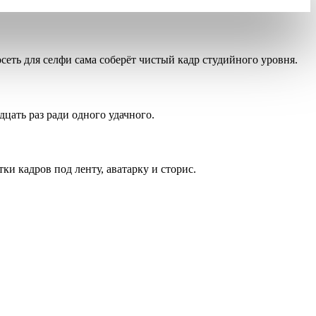
сеть для селфи сама соберёт чистый кадр студийного уровня.
дцать раз ради одного удачного.
ки кадров под ленту, аватарку и сторис.