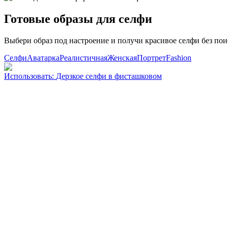
Готовые образы для селфи
Выбери образ под настроение и получи красивое селфи без поис
Селфи
Аватарка
Реалистичная
Женская
Портрет
Fashion
Использовать
:
Дерзкое селфи в фисташковом