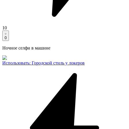
10
0
Ночное селфи в машине
Использовать
:
Городской стиль у локеров