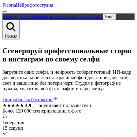
Picoria
Нейрофотостудия
Нейро-фотосессии
Готовые образы
Свой промпт
Ещё
Поиск
/
Сгенерируй
профессиональные
сторис
в инстаграм
по своему селфи
Загрузите одно селфи, и нейросеть соберёт готовый ИИ-кадр
для вертикальной ленты: красивый фон для сторис, мягкий
свет и ваше лицо без потери черт. Студия и фотограф не
нужны, хватит вашей фотографии и пары минут.
Попробовать бесплатно
★★★★★
4.9
—
оценивают пользователи
Более 120 000 сгенерированных фото
Генерация
15 секунд