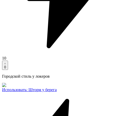
10
0
Городской стиль у локеров
Использовать
:
Шторм у берега