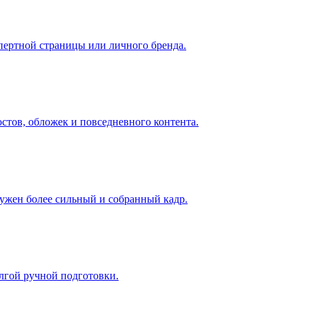
спертной страницы или личного бренда.
остов, обложек и повседневного контента.
нужен более сильный и собранный кадр.
лгой ручной подготовки.