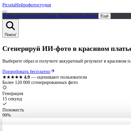
Picoria
Нейрофотостудия
Нейро-фотосессии
Готовые образы
Свой промпт
Ещё
Поиск
/
Сгенерируй ИИ-фото в красивом платье
Выберите образ и получите аккуратный результат в красивом пл
Попробовать бесплатно
★★★★★
4.9
—
оценивают пользователи
Более 120 000 сгенерированных фото
Генерация
15 секунд
Похожесть
99%