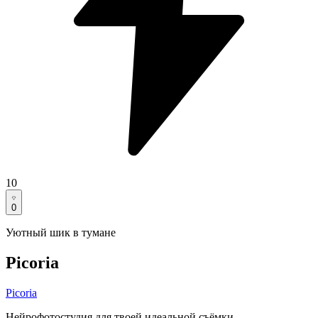
10
0
Уютный шик в тумане
Picoria
Picoria
Нейрофотостудия для твоей идеальной съёмки.