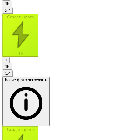
1K
3:4
Создать фото
10
+
1K
3:4
Какие фото загружать
Создать фото