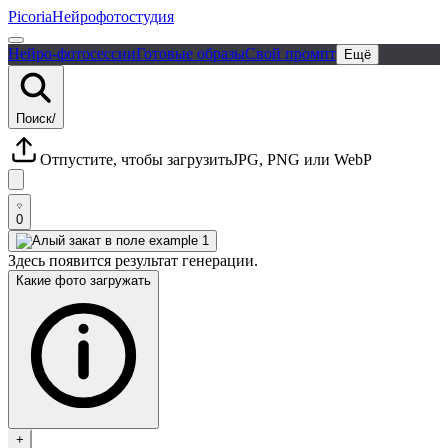
Picoria
Нейрофотостудия
Нейро-фотосессии
Готовые образы
Свой промпт
Ещё
Поиск
/
Отпустите, чтобы загрузить
JPG, PNG или WebP
0
Здесь появится результат генерации.
Какие фото загружать
+