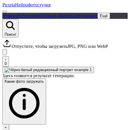
Picoria
Нейрофотостудия
Нейро-фотосессии
Готовые образы
Свой промпт
Ещё
Поиск
/
Отпустите, чтобы загрузить
JPG, PNG или WebP
0
Здесь появится результат генерации.
Какие фото загружать
+