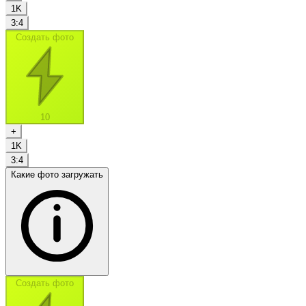
1K
3:4
Создать фото
10
+
1K
3:4
Какие фото загружать
Создать фото