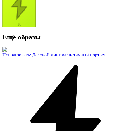
10
Ещё образы
Использовать
:
Деловой минималистичный портрет