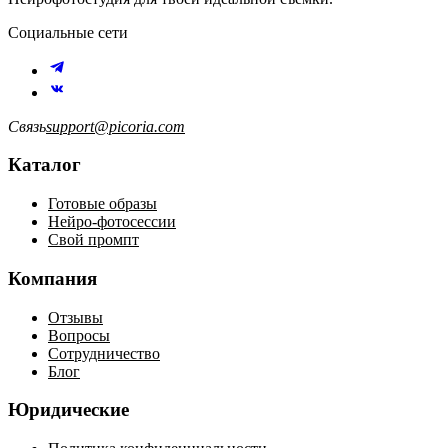
Социальные сети
Связь
support@picoria.com
Каталог
Готовые образы
Нейро-фотосессии
Свой промпт
Компания
Отзывы
Вопросы
Сотрудничество
Блог
Юридические