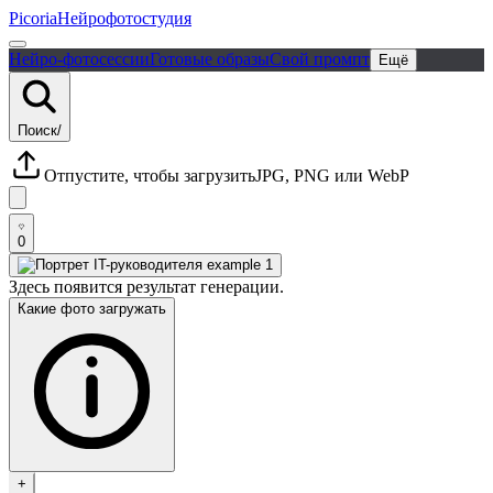
Picoria
Нейрофотостудия
Нейро-фотосессии
Готовые образы
Свой промпт
Ещё
Поиск
/
Отпустите, чтобы загрузить
JPG, PNG или WebP
0
Здесь появится результат генерации.
Какие фото загружать
+