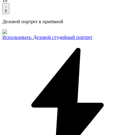
10
0
Деловой портрет в приёмной
Использовать
:
Деловой студийный портрет