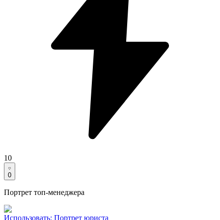
10
0
Портрет топ-менеджера
Использовать
:
Портрет юриста