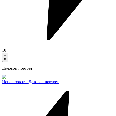
10
0
Деловой портрет
Использовать
:
Деловой портрет