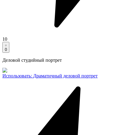
10
0
Деловой студийный портрет
Использовать
:
Драматичный деловой портрет