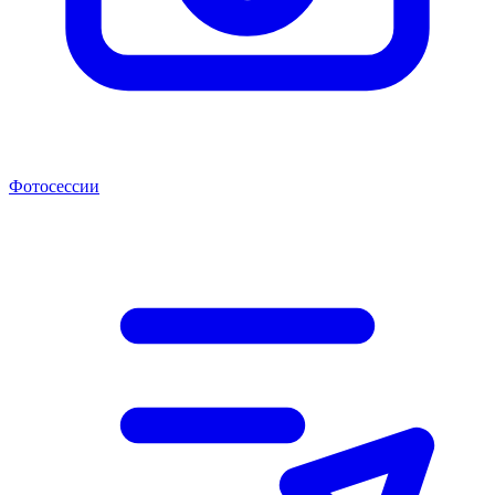
Фотосессии