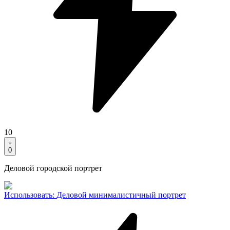
10
0
Деловой городской портрет
Использовать
:
Деловой минималистичный портрет