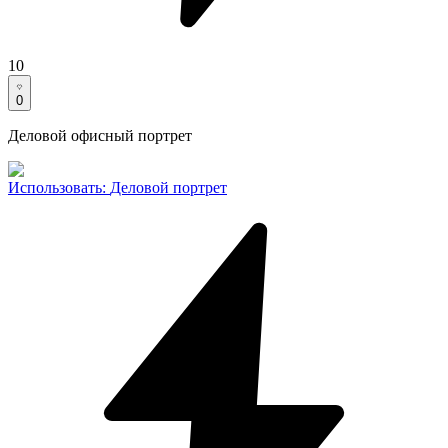
10
0
Деловой офисный портрет
Использовать
:
Деловой портрет