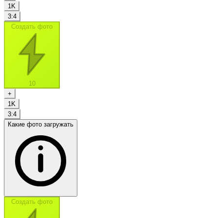
1K
3:4
Создать фото
10
+
1K
3:4
Какие фото загружать
Создать фото