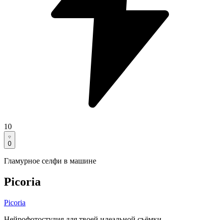
10
0
Гламурное селфи в машине
Picoria
Picoria
Нейрофотостудия для твоей идеальной съёмки.