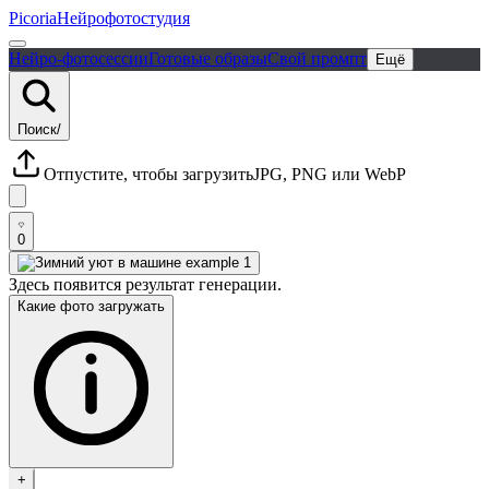
Picoria
Нейрофотостудия
Нейро-фотосессии
Готовые образы
Свой промпт
Ещё
Поиск
/
Отпустите, чтобы загрузить
JPG, PNG или WebP
0
Здесь появится результат генерации.
Какие фото загружать
+