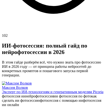
102
ИИ-фотосессия: полный гайд по
нейрофотосессии в 2026
В этом гайде разберём всё, что нужно знать про фотосессию
ИИ в 2026 году — от принципа работы нейросетей до
конкретных промптов и пошагового запуска первой
генерации.
Максим Волков
Эксперт по ИИ-технологиям и генеративным моделям Picoria
фотосессия ии
нейрофотосессия
ии фотосессия по фото
как
сделать ии фотосессию
фотосессия с помощью ии
фотосессия
ии онлайн