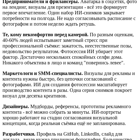
Предприниматели и фрилансеры.
Аватарка в соцсетях, фото
на лендинг, визуалы для презентации - всё это формирует
первое впечатление. Один набор ИИ-снимков закрывает
потребности на полгода. Не надо согласовывать расписание с
фотографом и потом неделю ждать ретушь.
Те, кому некомфортно перед камерой.
По разным оценкам,
40-60% людей испытывают заметный стресс при
профессиональной съёмке: зажатость, неестественные позы,
недовольство результатом. Фотосессия ИИ убирает этот
фактор. Достаточно нескольких спокойных селфи дома.
Никакого объектива в лицо и команд "повернись левее".
Маркетологи и SMM-специалисты.
Визуалы для рекламы и
контента нужны быстро, без цепочки согласований с
фотографами. ИИ для создания фотосессии масштабирует
производство контента в разы. Одна серия снимков покроет
визуал для десятка креативов.
Дизайнеры.
Мудборды, референсы, прототипы рекламного
контента - всё можно собрать за минуты. ИИ-портреты
хорошо работают на стадии согласования визуальной
концепции, когда реальная съёмка ещё не запланирована.
Разработчики.
Профиль на GitHub, LinkedIn, слайд для
доклада - везде нужна приличная фотография. Большинство