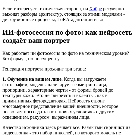
Если интересует техническая сторона, на
Хабре
регулярно
выходят разборы архитектур, стоящих за этими моделями -
диффузионные процессы, LoRA-адаптации и т.д.
ИИ-фотосессия по фото: как нейросеть
создаёт ваш портрет
Как работает ии фотосессия по фото на техническом уровне?
Без формул, но по существу.
Генерация портрета проходит три этапа:
1. Обучение на вашем лице.
Когда вы загружаете
фотографии, модель анализирует геометрию лица,
пропорции, характерные черты - от формы бровей до
текстуры кожи. Это не "вырезать и вклеить", как в
примитивных фоторедакторах. Нейросеть строит
многомерное представление вашей внешности, которое
позволяет воссоздать вас в новых условиях - с другим
освещением, ракурсом, выражением лица.
Качество исходника здесь решает всё. Размытый скриншот из
видеозвонка - это набор пикселей, из которого модель не