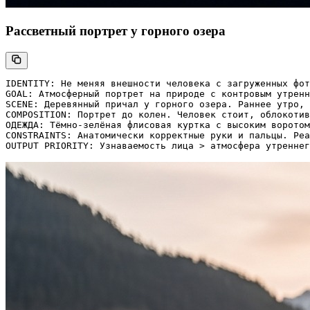
Рассветный портрет у горного озера
IDENTITY: Не меняя внешности человека с загруженных фот
GOAL: Атмосферный портрет на природе с контровым утренн
SCENE: Деревянный причал у горного озера. Раннее утро, 
COMPOSITION: Портрет до колен. Человек стоит, облокотив
ОДЕЖДА: Тёмно-зелёная флисовая куртка с высоким воротом
CONSTRAINTS: Анатомически корректные руки и пальцы. Реа