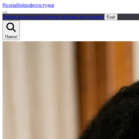
Picoria
Нейрофотостудия
Нейро-фотосессии
Готовые образы
Свой промпт
Ещё
Поиск
/