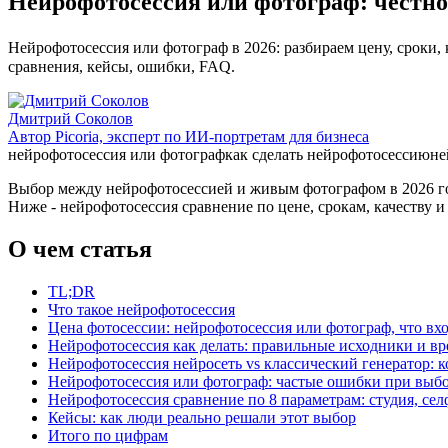
Нейрофотосессия или фотограф: честное
Нейрофотосессия или фотограф в 2026: разбираем цену, сроки, к
сравнения, кейсы, ошибки, FAQ.
Дмитрий Соколов
Автор Picoria, эксперт по ИИ-портретам для бизнеса
нейрофотосессия или фотограф
как сделать нейрофотосессию
не
Выбор между нейрофотосессией и живым фотографом в 2026 год
Ниже - нейрофотосессия сравнение по цене, срокам, качеству 
О чем статья
TL;DR
Что такое нейрофотосессия
Цена фотосессии: нейрофотосессия или фотограф, что вхо
Нейрофотосессия как делать: правильные исходники и вр
Нейрофотосессия нейросеть vs классический генератор: к
Нейрофотосессия или фотограф: частые ошибки при выб
Нейрофотосессия сравнение по 8 параметрам: студия, селф
Кейсы: как люди реально решали этот выбор
Итого по цифрам