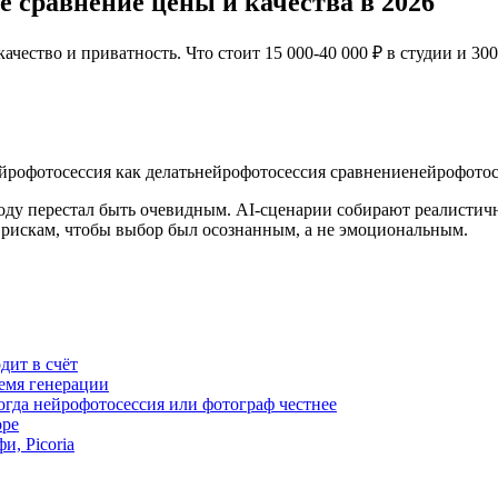
 сравнение цены и качества в 2026
ачество и приватность. Что стоит 15 000-40 000 ₽ в студии и 300
йрофотосессия как делать
нейрофотосессия сравнение
нейрофотос
у перестал быть очевидным. AI-сценарии собирают реалистичный
и рискам, чтобы выбор был осознанным, а не эмоциональным.
дит в счёт
емя генерации
огда нейрофотосессия или фотограф честнее
оре
и, Picoria