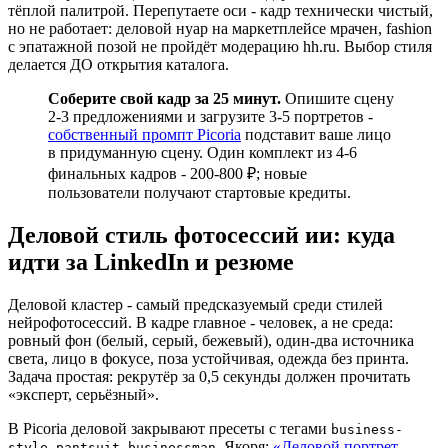
тёплой палитрой. Перепутаете оси - кадр технически чистый,
но не работает: деловой нуар на маркетплейсе мрачен, fashion
с эпатажной позой не пройдёт модерацию hh.ru. Выбор стиля
делается ДО открытия каталога.
Соберите свой кадр за 25 минут.
Опишите сцену
2-3 предложениями и загрузите 3-5 портретов -
собственный промпт Picoria
подставит ваше лицо
в придуманную сцену. Один комплект из 4-6
финальных кадров - 200-800 ₽; новые
пользователи получают стартовые кредиты.
Деловой стиль фотосессий ии: куда
идти за LinkedIn и резюме
Деловой кластер - самый предсказуемый среди стилей
нейрофотосессий. В кадре главное - человек, а не среда:
ровный фон (белый, серый, бежевый), один-два источника
света, лицо в фокусе, поза устойчивая, одежда без принта.
Задача простая: рекрутёр за 0,5 секунды должен прочитать
«эксперт, серьёзный».
В Picoria деловой закрывают пресеты с тегами
business-
,
,
. Якоря:
«Деловой портрет
style
pantsuit
businessman