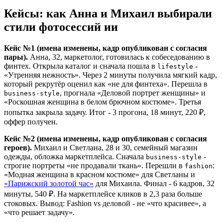
Кейсы: как Анна и Михаил выбирали
стили фотосессий ии
Кейс №1 (имена изменены, кадр опубликован с согласия
пары).
Анна, 32, маркетолог, готовилась к собеседованию в
финтех. Открыла каталог и сначала пошла в
-
lifestyle
«Утренняя нежность». Через 2 минуты получила мягкий кадр,
который рекрутёр оценил как «не для финтеха». Перешла в
, прогнала «Деловой портрет женщины» и
business-style
«Роскошная женщина в белом брючном костюме». Третья
попытка закрыла задачу. Итог - 3 прогона, 18 минут, 220 ₽,
оффер получен.
Кейс №2 (имена изменены, кадр опубликован с согласия
героев).
Михаил и Светлана, 28 и 30, семейный магазин
одежды, обложка маркетплейса. Сначала
-
business-style
строгие портреты «не продавали ткань». Перешли в
:
fashion
«Модная женщина в красном костюме» для Светланы и
«Парижский золотой час»
для Михаила. Финал - 6 кадров, 32
минуты, 540 ₽. На маркетплейсе кликов в 2,3 раза больше
стоковых. Вывод: Fashion vs деловой - не «что красивее», а
«что решает задачу».