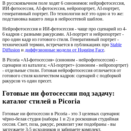
В русскоязычном поле ходят 6 синонимов: нейрофотосессия,
ИИ-фотосессия, AI-фотосессия, нейропортрет, AI-портрет,
генеративный портрет. По технологии всё это одно и то же:
подстановка вашего лица в нейросетевой шаблон.
Нейрофотосессия и ИИ-фотосессия - чаще про сценарий из 4-
6 кадров с разными ракурсами. AI-портрет и нейропортрет -
про один кадр из готового стиля. Генеративный портрет -
технический термин, встречается в публикациях про
Stable
Diffusion
и
диффузионные модели от Hugging Face
.
В Picoria «AI-фотосессия» (синоним - нейрофотосессия) -
сценарии из каталога; «AI-портрет» (синоним - нейропортрет)
- отдельные стили. Готовая нейрофотосессия отличается от
готового стиля количеством кадров: сценарий с подборкой
ракурсов vs один пресет.
Готовые ии фотосессии под задачу:
каталог стилей в Picoria
Готовые ии фотосессии в Picoria - это 3 целевых сценария:
чёрно-белая студия (наборы 1 и 2) и роскошная студийная
сессия. Свет, поза, ракурс, реквизит уже подобраны - вы
загружаете 3-5 исходников и забираете комплект.