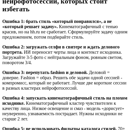
нейрофотосессий, которых стоит
избегать
Ошибка 1: брать стиль «который понравился», а не
«который решает задачу».
Кинематографичный с тенью
красив, но на hh.ru не сработает. Сформулируйте задачу одним
предложением, потом подбирайте стиль.
Ошибка 2: загружать селфи в свитере и ждать делового
портрета.
ИИ переносит черты лица и контекст исходника.
Загружайте 3-5 фото с нейтральным фоном, ровным светом,
поворотом 3/4.
Ошибка 3: перепутать fashion и деловой.
Деловой =
доверие. Fashion = образ. Решить обе задачи одной сессией -
компромисс, который не работает. Лучше две короткие сессии
в разных кластерах нейрофотосессий.
Ошибка 4: запускать кинематографичный стиль на плохом
исходнике.
Кинематографичный кластер чувствителен к
качеству лица. Низкое освещение и смаз - модель «дорисует»
неуверенно, узнаваемость пострадает. Нужны исходники не
старше 2 лет.
Ошибка 5: не использовать фильтры каталога стилей.
70+