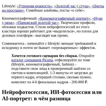
Lifestyle:
«Утренняя нежность»
,
«Золотой час у стула»
,
«Цветы
на простыне»
. Семейные альбомы, посты «о себе».
Кинематографичный:
«Кинематографичный портрет»
,
«Нуар
у окна»
,
«Парижский золотой час»
. Творческие профили,
обложки подкастов. Стили нейрофотосессий из этого
кластера хорошо работают для «выделиться», но плохи для
деловых платформ - выглядят как промо.
Сомневаетесь - начинайте с lifestyle: меньше требований к
исходнику и почти не бывает «пережаренных» эффектов.
Хочется готового сценария без сборки.
Откройте
каталог сценариев Picoria
, отфильтруйте по теме
(lifestyle, кинематографичный, fashion) -
подставите свои лица в проверенный шаблон со
светом и композицией. 1-3 минуты от загрузки до
первого кадра, итераций столько, сколько нужно,
комплект из 4-6 финальных кадров - 200-800 ₽.
Нейрофотосессия, ИИ-фотосессия или
AI-портрет: в чём разница