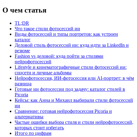
О чем статья
TL;DR
Что такое стили фотосессий ии
Виды фотосессий и типы портретов: как устроен
каталог
Деловой стиль фотосессий ии: куда идти за LinkedIn и
резюме
Fashion vs деловой: куда пойти за стилями
нейрофотосессий
Lifestyle и кинематографичные стили фотосессий ии:
соцсети и личные альбомы
Нейрофотосессия, ИИ-фотосессия или AI-портрет: в чём
разница
Готовые ии фотосессии под задачу: каталог стилей в
Picoria
Кейсы: как Анна и Михаил выбирали стили фотосессий
ии
Сравнение: готовая нейрофотосессия Picoria и
альтернативы
Частые ошибки выбора стиля и стили нейрофотосессий,
которых стоит избегать
Итого по цифрам