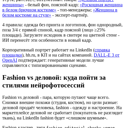
женщины»
- белый фон, поясной кадр;
«Роскошная женщина
в белом брючном костюме»
- топ-менеджеры;
«Женщина в
белом костюме на стуле»
- эксперт-партнёр.
4 правила: одежда без принта и логотипов, фон однородный,
поза 3/4 с прямой спиной, кадр поясной (лицо ≥25%
площади). Загрузите исходник в свитере на цветной стене -
ИИ перенесёт эти особенности в новый кадр.
Корпоративный портрет работает на LinkedIn (
справка
площадки
), hh.ru, в КП и на сайтах компаний.
DALL-E 3 от
OpenAI
подтверждает: генеративные модели лучше
справляются с типизированными сценами.
Fashion vs деловой: куда пойти за
стилями нейрофотосессий
Fashion vs деловой - пара, которую путают чаще всего.
Снимки внешне похожи (студия, костюм), но цели разные:
деловой продаёт человека, fashion - одежду и настроение. На
маркетплейсе деловой не сработает (покупатель не разглядит
ткань), на LinkedIn fashion будет «слишком шумным».
Fashion-кластер - теги
,
,
.
fashion
editorial
cheeky-woman