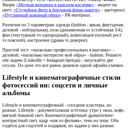
Якоря:
«Модная женщина в красном костюме»
- акцент на
цвет;
«Студийное фото в бордовом фэшн-жакете»
- эдиториал;
«Пустынный кожаный образ»
- PR-материал.
Различия по 5 параметрам: одежда (fashion - яркая, фактурная;
деловой - нейтральная), поза (динамичная vs устойчивая 3/4),
фон (текстурный vs однородный), композиция (полный рост
vs поясной), настроение (драма vs доверие).
Простой тест: «насколько профессионально я выгляжу» -
деловой; «насколько интересен мой образ» - fashion. Решаете
обе задачи (LinkedIn + Instagram бренда) - запускайте две
сессии. По цене это всё равно дешевле одной офлайн-съёмки.
Lifestyle и кинематографичные стили
фотосессий ии: соцсети и личные
альбомы
Lifestyle и кинематографичный - соседние кластеры, но
разные. Lifestyle - документальная эстетика: утро у окна, кофе,
мягкий боковой свет. Кинематографичный драматичнее:
контрастный свет, кадр «как из фильма», тень на лице. Оба
годятся для соцсетей и подарков, но задачи у них разные.