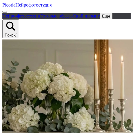
Picoria
Нейрофотостудия
Нейро-фотосессии
Готовые образы
Свой промпт
Ещё
Поиск
/