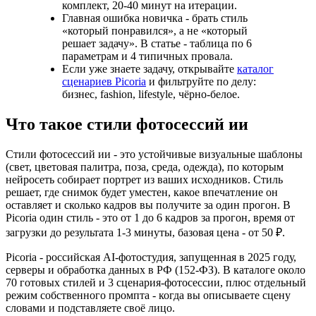
комплект, 20-40 минут на итерации.
Главная ошибка новичка - брать стиль
«который понравился», а не «который
решает задачу». В статье - таблица по 6
параметрам и 4 типичных провала.
Если уже знаете задачу, открывайте
каталог
сценариев Picoria
и фильтруйте по делу:
бизнес, fashion, lifestyle, чёрно-белое.
Что такое стили фотосессий ии
Стили фотосессий ии - это устойчивые визуальные шаблоны
(свет, цветовая палитра, поза, среда, одежда), по которым
нейросеть собирает портрет из ваших исходников. Стиль
решает, где снимок будет уместен, какое впечатление он
оставляет и сколько кадров вы получите за один прогон. В
Picoria один стиль - это от 1 до 6 кадров за прогон, время от
загрузки до результата 1-3 минуты, базовая цена - от 50 ₽.
Picoria - российская AI-фотостудия, запущенная в 2025 году,
серверы и обработка данных в РФ (152-ФЗ). В каталоге около
70 готовых стилей и 3 сценария-фотосессии, плюс отдельный
режим собственного промпта - когда вы описываете сцену
словами и подставляете своё лицо.