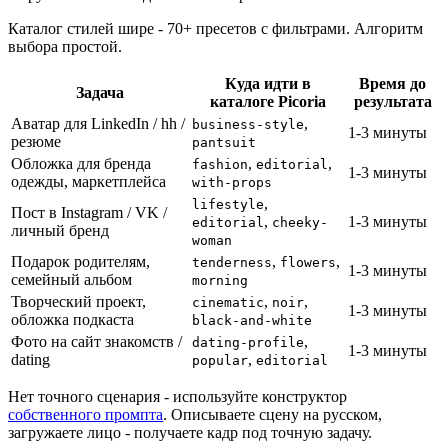
Каталог стилей шире - 70+ пресетов с фильтрами. Алгоритм
выбора простой.
Куда идти в
Время до
Задача
каталоге Picoria
результата
Аватар для LinkedIn / hh /
,
business-style
1-3 минуты
резюме
pantsuit
Обложка для бренда
,
,
fashion
editorial
1-3 минуты
одежды, маркетплейса
with-props
,
lifestyle
Пост в Instagram / VK /
,
1-3 минуты
editorial
cheeky-
личный бренд
woman
Подарок родителям,
,
,
tenderness
flowers
1-3 минуты
семейный альбом
morning
Творческий проект,
,
,
cinematic
noir
1-3 минуты
обложка подкаста
black-and-white
Фото на сайт знакомств /
,
dating-profile
1-3 минуты
dating
,
popular
editorial
Нет точного сценария - используйте конструктор
собственного промпта
. Описываете сцену на русском,
загружаете лицо - получаете кадр под точную задачу.