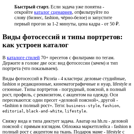
Быстрый старт.
Если задача уже понятна -
откройте
каталог сценариев
, отфильтруйте по
слову (бизнес, fashion, чёрно-белое) и запустите
первый прогон за 1-2 минуты, цена кадра - от 50 ₽.
Виды фотосессий и типы портретов:
как устроен каталог
В
каталоге стилей
70+ пресетов с фильтрами по тегам.
Держите в голове две оси: вид фотосессии (зачем) и тип
портрета (что показываем).
Виды фотосессий в Picoria - 4 кластера: деловые студийные,
fashion и редакционные, кинематографичные и нуар, lifestyle и
сезонные. Типы портретов - погрудный, поясной, в полный
рост, профиль, с реквизитом, с акцентом на одежду. Оси
пересекаются: один пресет «деловой поясной», другой -
«fashion в полный рост». Теги:
,
,
business-style
fashion
,
,
.
editorial
black-and-white
lifestyle
Связку вида и типа диктует задача. Аватар на hh.ru - деловой
поясной с прямым взглядом. Обложка маркетплейса - fashion в
полный рост с акцентом на ткань. Подарок маме - lifestyle с