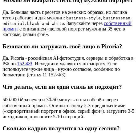
Можно ли выбрать стиль под мужской портрет?
Да. Большая часть пресетов на женских образах, но логика
тегов работает и для мужчин:
,
,
business-style
businessman
,
. Запускайте через
собственный
editorial
black-and-white
промпт
с описанием «деловой портрет мужчины 35 лет, в
костюме, белый фон».
Безопасно ли загружать своё лицо в Picoria?
Да. Picoria - российская AI-фотостудия, серверы и обработка в
РФ по
152-ФЗ
. Исходники удаляются по запросу. Если
используете чужие лица - нужно согласие, особенно по
биометрии (статья 11 152-ФЗ).
Что делать, если ни один стиль не подходит?
500-900 ₽ за вечер и 30-50 минут - и вы соберёте через
собственный промпт. Опишите сцену 2-3 предложениями
(«корпоративный портрет в офисе, серый фон»), загрузите 3-5
исходников, прогоните 5-10 итераций.
Сколько кадров получится за одну сессию?