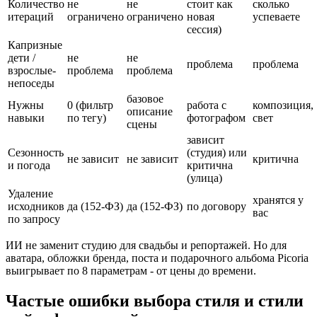
Количество
не
не
стоит как
сколько
итераций
ограничено
ограничено
новая
успеваете
сессия)
Капризные
дети /
не
не
проблема
проблема
взрослые-
проблема
проблема
непоседы
базовое
Нужны
0 (фильтр
работа с
композиция,
описание
навыки
по тегу)
фотографом
свет
сцены
зависит
Сезонность
(студия) или
не зависит
не зависит
критична
и погода
критична
(улица)
Удаление
хранятся у
исходников
да (152-ФЗ)
да (152-ФЗ)
по договору
вас
по запросу
ИИ не заменит студию для свадьбы и репортажей. Но для
аватара, обложки бренда, поста и подарочного альбома Picoria
выигрывает по 8 параметрам - от цены до времени.
Частые ошибки выбора стиля и стили