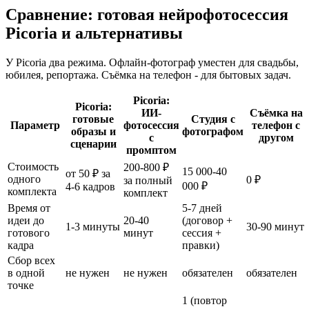
Сравнение: готовая нейрофотосессия
Picoria и альтернативы
У Picoria два режима. Офлайн-фотограф уместен для свадьбы,
юбилея, репортажа. Съёмка на телефон - для бытовых задач.
Picoria:
Picoria:
ИИ-
Съёмка на
готовые
Студия с
Параметр
фотосессия
телефон с
образы и
фотографом
с
другом
сценарии
промптом
Стоимость
200-800 ₽
15 000-40
от 50 ₽ за
одного
0 ₽
за полный
000 ₽
4-6 кадров
комплекта
комплект
Время от
5-7 дней
идеи до
20-40
(договор +
1-3 минуты
30-90 минут
готового
минут
сессия +
кадра
правки)
Сбор всех
в одной
не нужен
не нужен
обязателен
обязателен
точке
1 (повтор