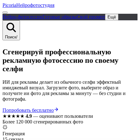
Picoria
Нейрофотостудия
Нейро-фотосессии
Готовые образы
Свой промпт
Ещё
Поиск
/
Сгенерируй
профессиональную
рекламную фотосессию
по своему
селфи
ИИ для рекламы делает из обычного селфи эффектный
имиджевый визуал. Загрузите фото, выберите образ и
получите ии фото для рекламы за минуту — без студии и
фотографа.
Попробовать бесплатно
★★★★★
4.9
—
оценивают пользователи
Более 120 000 сгенерированных фото
Генерация
15 секунд