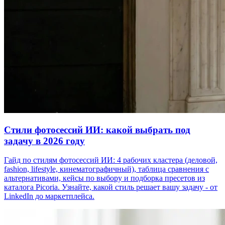
Стили фотосессий ИИ: какой выбрать под
задачу в 2026 году
Гайд по стилям фотосессий ИИ: 4 рабочих кластера (деловой,
fashion, lifestyle, кинематографичный), таблица сравнения с
альтернативами, кейсы по выбору и подборка пресетов из
каталога Picoria. Узнайте, какой стиль решает вашу задачу - от
LinkedIn до маркетплейса.