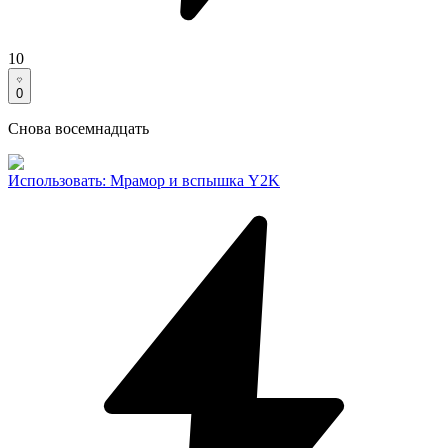
10
0
Снова восемнадцать
Использовать
:
Мрамор и вспышка Y2K