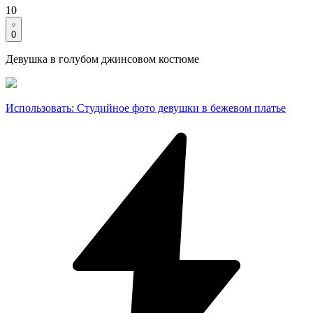
10
0
Девушка в голубом джинсовом костюме
Использовать
:
Студийное фото девушки в бежевом платье