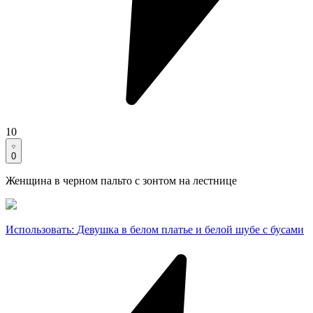
10
0
Женщина в черном пальто с зонтом на лестнице
Использовать
:
Девушка в белом платье и белой шубе с бусами