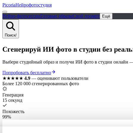
Picoria
Нейрофотостудия
Нейро-фотосессии
Готовые образы
Свой промпт
Ещё
Поиск
/
Сгенерируй ИИ фото в студии без реал
Выбери студийный образ и получи ИИ фото в студии онлайн —
Попробовать бесплатно
★★★★★
4.9
—
оценивают пользователи
Более 120 000 сгенерированных фото
Генерация
15 секунд
Похожесть
99%