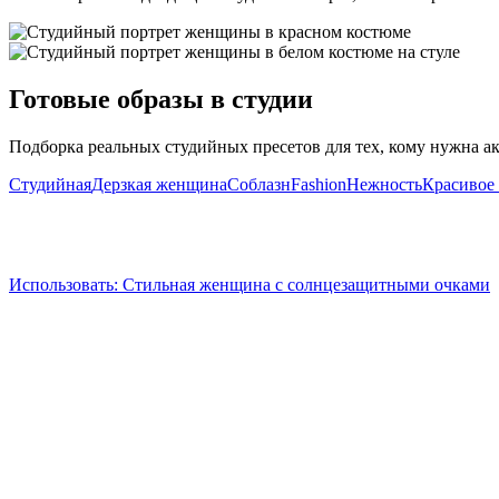
Готовые образы в студии
Подборка реальных студийных пресетов для тех, кому нужна акк
Студийная
Дерзкая женщина
Соблазн
Fashion
Нежность
Красивое 
Использовать
:
Стильная женщина с солнцезащитными очками