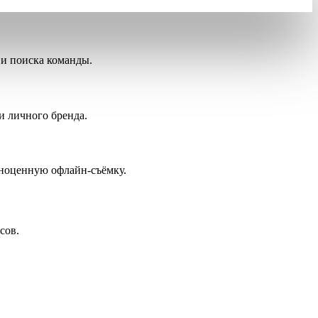
 и поиска команды.
и личного бренда.
олноценную офлайн-съёмку.
сов.