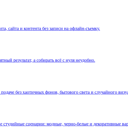
та, сайта и контента без записи на офлайн-съемку.
ный результат, а собирать всё с нуля неудобно.
й подаче без хаотичных фонов, бытового света и случайного виз
ные студийные сценарии: модные, черно-белые и декоративные ва