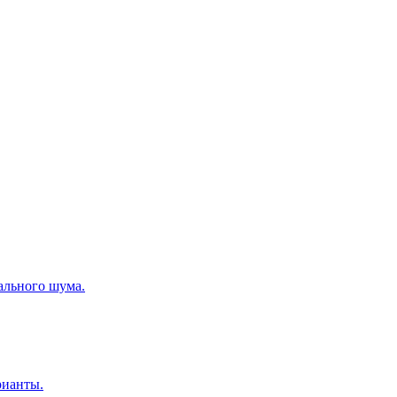
уального шума.
рианты.