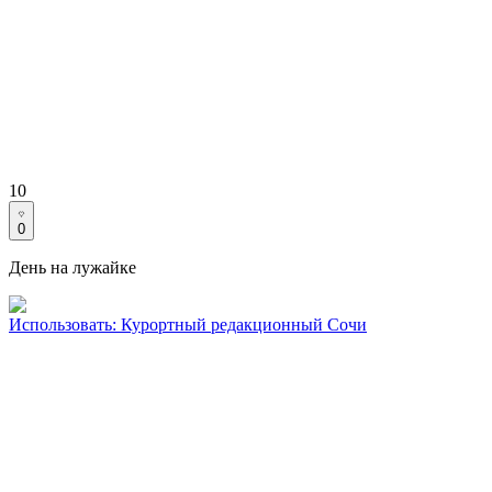
10
0
День на лужайке
Использовать
:
Курортный редакционный Сочи