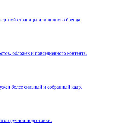
спертной страницы или личного бренда.
остов, обложек и повседневного контента.
нужен более сильный и собранный кадр.
лгой ручной подготовки.