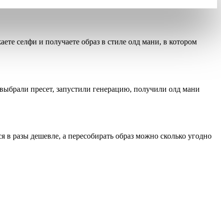
аете селфи и получаете образ в стиле олд мани, в котором
: выбрали пресет, запустили генерацию, получили олд мани
ся
в разы дешевле
, а пересобирать образ можно сколько угодно