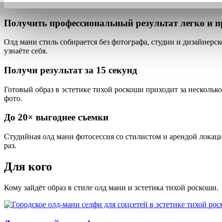
Получить профессиональный результат
легко и п
Олд мани стиль собирается
без фотографа, студии и дизайнерск
узнаёте себя.
Получи результат за
15 секунд
Готовый образ в эстетике тихой роскоши приходит
за нескольк
фото.
До
20×
выгоднее съемки
Студийная олд мани фотосессия со стилистом и арендой локации
раз.
Для кого
Кому зайдёт образ в стиле олд мани и эстетика тихой роскоши.