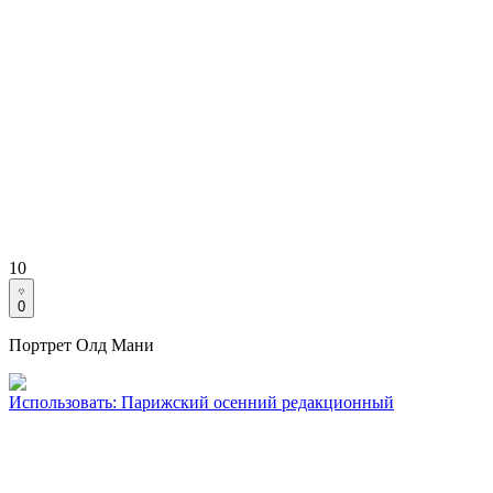
10
0
Портрет Олд Мани
Использовать
:
Парижский осенний редакционный