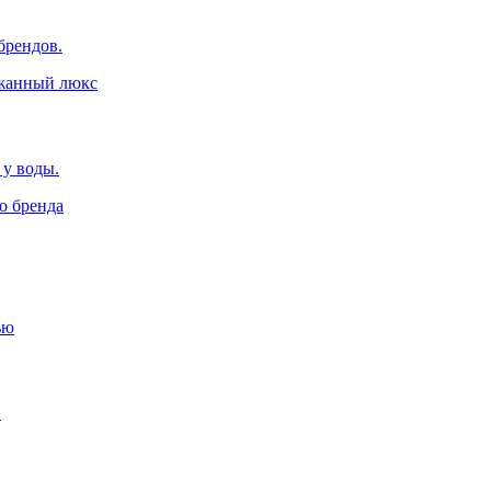
брендов.
 у воды.
.