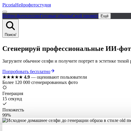
Picoria
Нейрофотостудия
Нейро-фотосессии
Готовые образы
Свой промпт
Ещё
Поиск
/
Сгенерируй
профессиональные
ИИ-фото
Загрузите обычное селфи и получите портрет в эстетике тихой
Попробовать бесплатно
★★★★★
4.9
—
оценивают пользователи
Более 120 000 сгенерированных фото
Генерация
15 секунд
Похожесть
99%