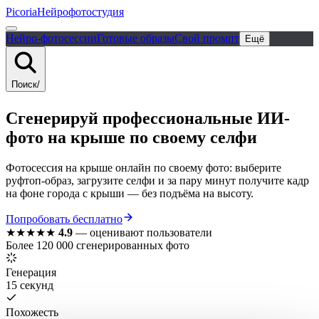
Picoria
Нейрофотостудия
Нейро-фотосессии
Готовые образы
Свой промпт
Ещё
Поиск
/
Сгенерируй
профессиональные
ИИ-
фото
на крыше
по своему селфи
Фотосессия на крыше онлайн по своему фото: выберите
руфтоп-образ, загрузите селфи и за пару минут получите кадр
на фоне города с крыши — без подъёма на высоту.
Попробовать бесплатно
★★★★★
4.9
—
оценивают пользователи
Более 120 000 сгенерированных фото
Генерация
15 секунд
Похожесть