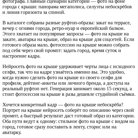
фотографа. Главный сценарий категории — фото на фоне
города с крыши: панорама мегаполиса, силуэты небоскрёбов
и линия горизонта за спиной.
В каталоге собраны разные руфтоп-образы: закат на террасе,
вечер с огнями города, ретро-нуар и европейский балкон.
Этого хватает на популярные запросы — фото на крыше на
закате, аватарка на крыше, образ на крыше для соцсетей. Если
готового образа мало, фотосессию на крыше можно собрать
под себя через свой промпт: задать город, время суток и
настроение кадра.
Нейросеть фото на крыше удерживает черты лица с исходного
селфи, так что на кадре узнаётесь именно вы. Это удобно,
когда нужно сделать фото на крыше из своего селфи для
профиля, дейтинг-анкеты или личного бренда, а доступа на
реальный руфтоп нет. Генерация занимает около 15 секунд, а
стоит фотосессия на крыше в разы дешевле студийной съёмки.
Хочется конкретный кадр — фото на крыше небоскрёба?
Портрет на крыше нейросеть соберёт по описанию через свой
промпт, а быстрый результат даст готовый образ из категории.
Оба пути ведут к одному: стильное фото на крыше с видом на
город, готовое сразу поставить в ленту, сторис или на
аватарку.