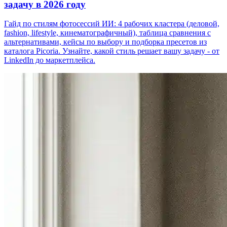
задачу в 2026 году
Гайд по стилям фотосессий ИИ: 4 рабочих кластера (деловой,
fashion, lifestyle, кинематографичный), таблица сравнения с
альтернативами, кейсы по выбору и подборка пресетов из
каталога Picoria. Узнайте, какой стиль решает вашу задачу - от
LinkedIn до маркетплейса.