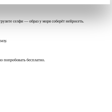
грузите селфи — образ у моря соберёт нейросеть.
разу.
но попробовать бесплатно.