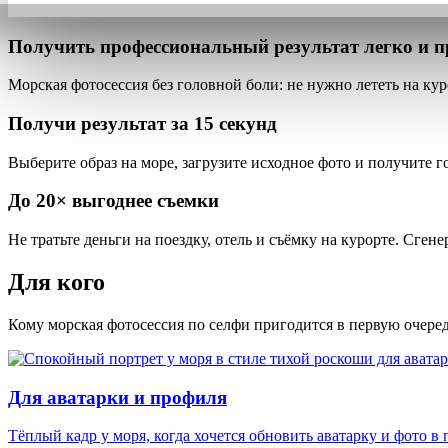
Получить профессиональный результат
легко и п
Морская фотосессия
без головной боли
: не нужно лететь на ку
Получи результат за
15 секунд
Выберите образ на море, загрузите исходное фото и получите 
До
20×
выгоднее съемки
Не тратьте деньги на поездку, отель и съёмку на курорте. Сген
Для кого
Кому морская фотосессия по селфи пригодится в первую очеред
Для аватарки и профиля
Тёплый кадр у моря, когда хочется обновить аватарку и фото в