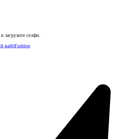
и загрузите селфи.
й вайб
Fashion