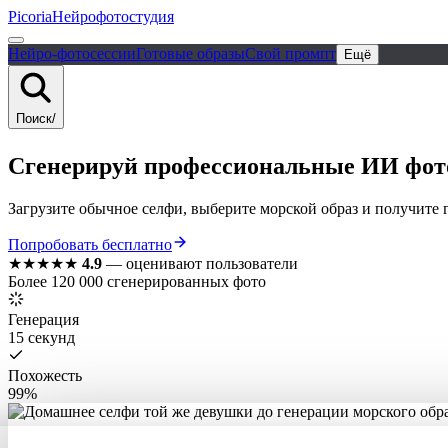
Picoria
Нейрофотостудия
Нейро-фотосессии
Готовые образы
Свой промпт
Ещё
Поиск
/
Сгенерируй
профессиональные
ИИ фо
Загрузите обычное селфи, выберите морской образ и получите г
Попробовать бесплатно
★★★★★
4.9
—
оценивают пользователи
Более 120 000 сгенерированных фото
Генерация
15 секунд
Похожесть
99%