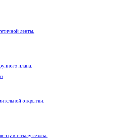
тетичной ленты.
рупного плана.
вительной открытки.
енту к началу сезона.