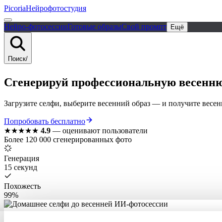
Picoria
Нейрофотостудия
Нейро-фотосессии
Готовые образы
Свой промпт
Ещё
Поиск
/
Сгенерируй
профессиональную
весенн
Загрузите селфи, выберите весенний образ — и получите весенн
Попробовать бесплатно
★★★★★
4.9
—
оценивают пользователи
Более 120 000 сгенерированных фото
Генерация
15 секунд
Похожесть
99%