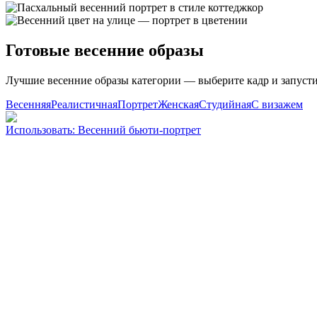
Готовые весенние образы
Лучшие весенние образы категории — выберите кадр и запуст
Весенняя
Реалистичная
Портрет
Женская
Студийная
С визажем
Использовать
:
Весенний бьюти-портрет