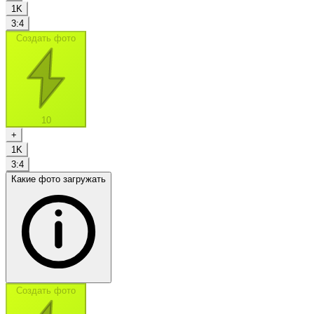
1K
3:4
Создать фото
10
+
1K
3:4
Какие фото загружать
Создать фото