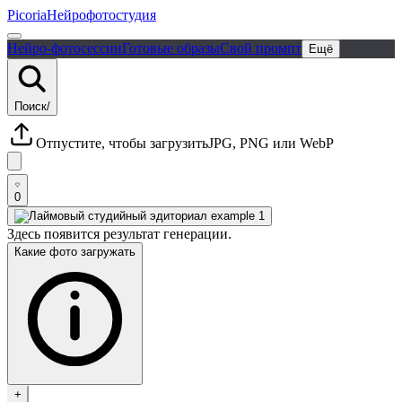
Picoria
Нейрофотостудия
Нейро-фотосессии
Готовые образы
Свой промпт
Ещё
Поиск
/
Отпустите, чтобы загрузить
JPG, PNG или WebP
0
Здесь появится результат генерации.
Какие фото загружать
+