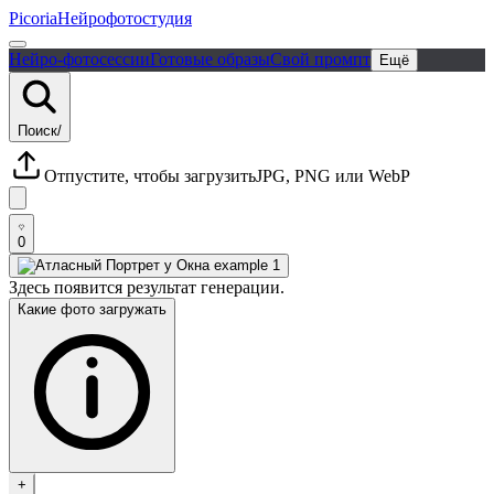
Picoria
Нейрофотостудия
Нейро-фотосессии
Готовые образы
Свой промпт
Ещё
Поиск
/
Отпустите, чтобы загрузить
JPG, PNG или WebP
0
Здесь появится результат генерации.
Какие фото загружать
+