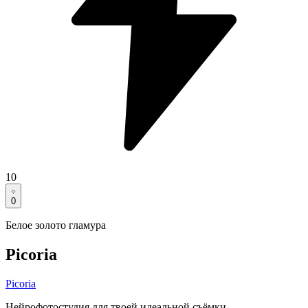
10
0
Белое золото гламура
Picoria
Picoria
Нейрофотостудия для твоей идеальной съёмки.