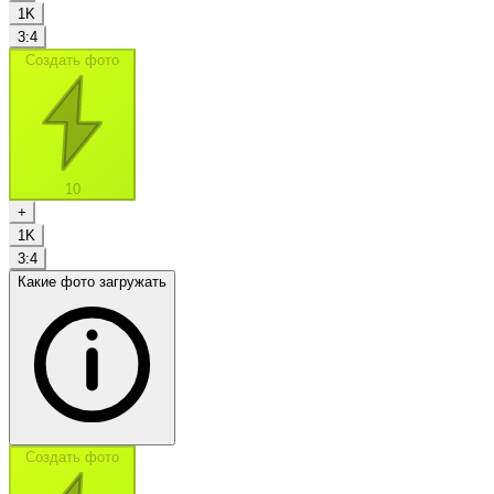
1K
3:4
Создать фото
10
+
1K
3:4
Какие фото загружать
Создать фото