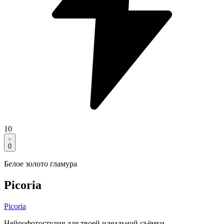
10
0
Белое золото гламура
Picoria
Picoria
Нейрофотостудия для твоей идеальной съёмки.