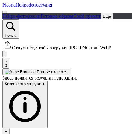
Picoria
Нейрофотостудия
Нейро-фотосессии
Готовые образы
Свой промпт
Ещё
Поиск
/
Отпустите, чтобы загрузить
JPG, PNG или WebP
0
Здесь появится результат генерации.
Какие фото загружать
+