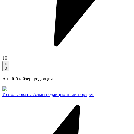
10
0
Алый блейзер, редакция
Использовать
:
Алый редакционный портрет