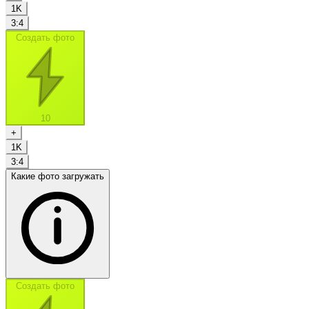
1K
3:4
Создать фото
10
+
1K
3:4
Какие фото загружать
Создать фото