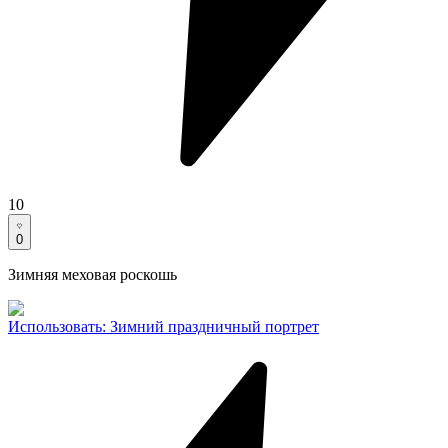
10
0
Зимняя меховая роскошь
Использовать
:
Зимний праздничный портрет