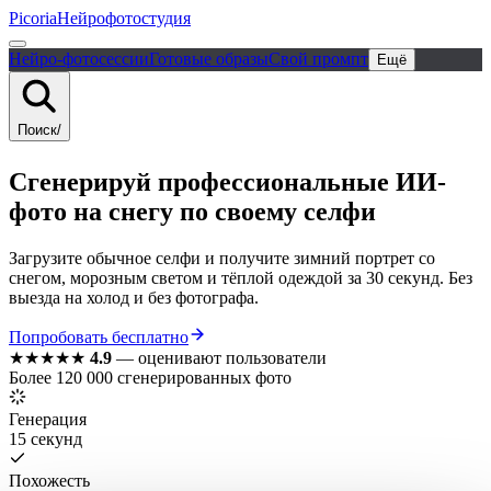
Picoria
Нейрофотостудия
Нейро-фотосессии
Готовые образы
Свой промпт
Ещё
Поиск
/
Сгенерируй
профессиональные
ИИ-
фото
на снегу
по своему селфи
Загрузите обычное селфи и получите зимний портрет со
снегом, морозным светом и тёплой одеждой за 30 секунд. Без
выезда на холод и без фотографа.
Попробовать бесплатно
★★★★★
4.9
—
оценивают пользователи
Более 120 000 сгенерированных фото
Генерация
15 секунд
Похожесть