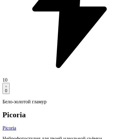
10
0
Бело-золотой гламур
Picoria
Picoria
Нейрофотостудия для твоей идеальной съёмки.