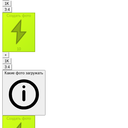
1K
3:4
Создать фото
10
+
1K
3:4
Какие фото загружать
Создать фото