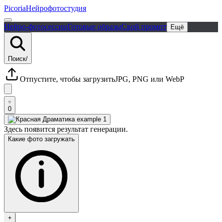
Picoria
Нейрофотостудия
Нейро-фотосессии
Готовые образы
Свой промпт
Ещё
Поиск
/
Отпустите, чтобы загрузить
JPG, PNG или WebP
0
Здесь появится результат генерации.
Какие фото загружать
+