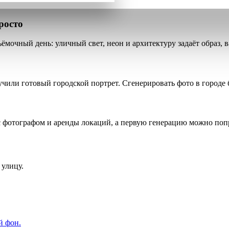
росто
съёмочный день
: уличный свет, неон и архитектуру задаёт образ, 
лучили
готовый городской портрет
. Сгенерировать фото в городе 
с фотографом
и аренды локаций, а первую генерацию можно попр
 улицу.
й фон.