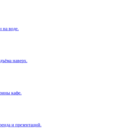
 на воде.
одъёма наверх.
трины кафе.
ренда и презентаций.