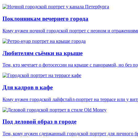
Поклонникам вечернего города
Кому нужен ночной городской портрет с неоном и отражениями
Любителям съёмки на крыше
Тем, кто мечтает о фотосессии на крыше с панорамой, но без п
Для кадров в кафе
Кому нужен городской лайфстайл-портрет на террасе или у ви
Под деловой образ в городе
Тем, кому нужен сдержанный городской портрет для личного б