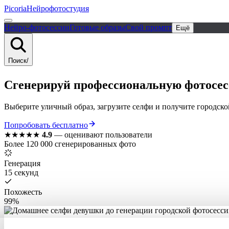
Picoria
Нейрофотостудия
Нейро-фотосессии
Готовые образы
Свой промпт
Ещё
Поиск
/
Сгенерируй
профессиональную
фотосе
Выберите уличный образ, загрузите селфи и получите городской 
Попробовать бесплатно
★★★★★
4.9
—
оценивают пользователи
Более 120 000 сгенерированных фото
Генерация
15 секунд
Похожесть
99%