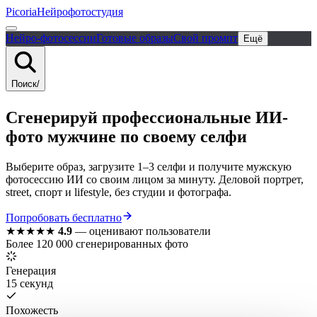
Picoria
Нейрофотостудия
Нейро-фотосессии
Готовые образы
Свой промпт
Ещё
Поиск
/
Сгенерируй
профессиональные
ИИ-
фото
мужчине
по своему селфи
Выберите образ, загрузите 1–3 селфи и получите мужскую
фотосессию ИИ со своим лицом за минуту. Деловой портрет,
street, спорт и lifestyle, без студии и фотографа.
Попробовать бесплатно
★★★★★
4.9
—
оценивают пользователи
Более 120 000 сгенерированных фото
Генерация
15 секунд
Похожесть