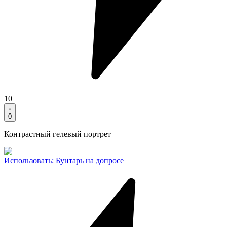
10
0
Контрастный гелевый портрет
Использовать
:
Бунтарь на допросе