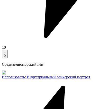
10
0
Средиземноморский лён
Использовать
:
Индустриальный байкерский портрет